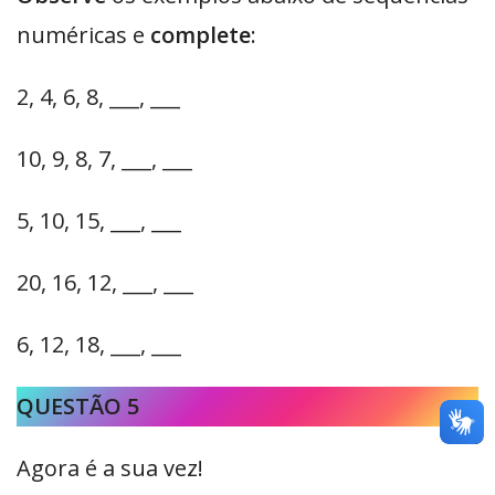
numéricas e
complete
:
2, 4, 6, 8, ___, ___
10, 9, 8, 7, ___, ___
5, 10, 15, ___, ___
20, 16, 12, ___, ___
6, 12, 18, ___, ___
QUESTÃO 5
Agora é a sua vez!