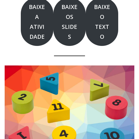
BAIXE
BAIXE
BAIXE
A
OS
O
ATIVI
SLIDE
TEXT
DADE
S
O