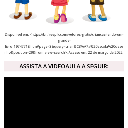
Disponível em: <https://br.freepik.com/vetores-gratis/criancas-lendo-um-
grande-
livro_19747718.htm#page=3&query=crian%C3%A7a%20escola%20dese
nho&position=29&from_view=search>. Acesso em: 22 de março de 2022.
ASSISTA A VIDEOAULA A SEGUIR
: