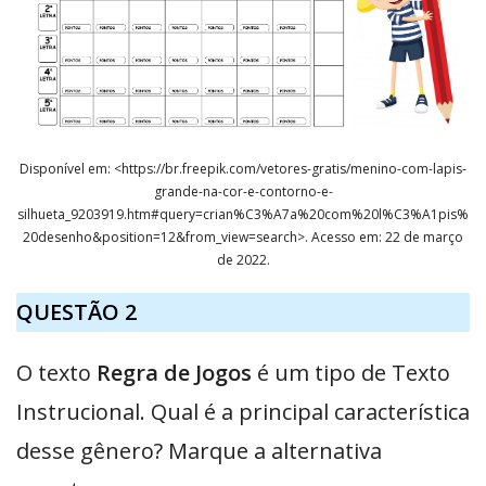
Disponível em: <https://br.freepik.com/vetores-gratis/menino-com-lapis-
grande-na-cor-e-contorno-e-
silhueta_9203919.htm#query=crian%C3%A7a%20com%20l%C3%A1pis%
20desenho&position=12&from_view=search>. Acesso em: 22 de março
de 2022.
QUESTÃO 2
O texto
Regra de Jogos
é um tipo de Texto
Instrucional. Qual é a principal característica
desse gênero? Marque a alternativa