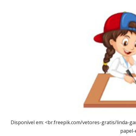
Disponível em: <br.freepik.com/vetores-gratis/linda-
papel-