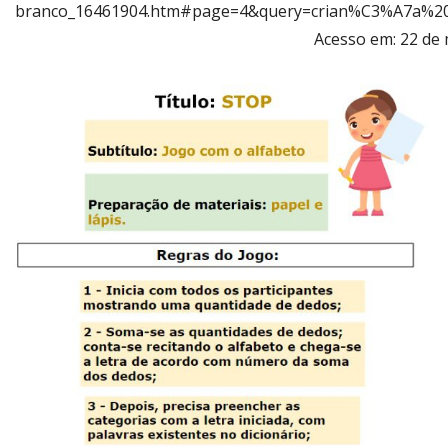
branco_16461904.htm#page=4&query=crian%C3%A7a%20e
Acesso em: 22 de 