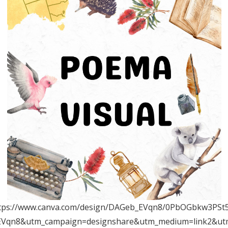
tps://www.canva.com/design/DAGeb_EVqn8/0PbOGbkw3PSt
Vqn8&utm_campaign=designshare&utm_medium=link2&ut