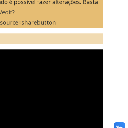
 é possível fazer alterações. Basta
edit?
source=sharebutton