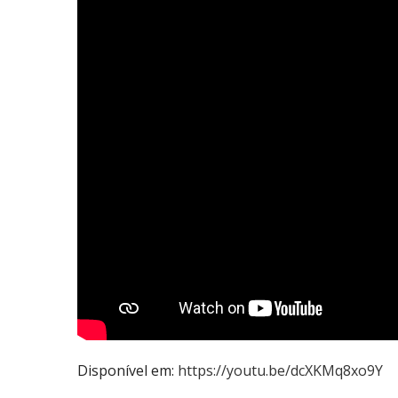
Disponível em:
https://youtu.be/dcXKMq8xo9Y