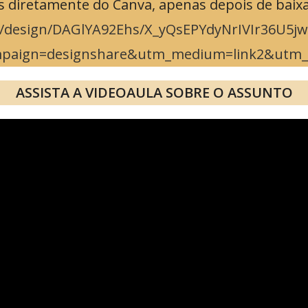
iretamente do Canva, apenas depois de baixado
/design/DAGlYA92Ehs/X_yQsEPYdyNrIVIr36U5jw/
paign=designshare&utm_medium=link2&utm_
ASSISTA A VIDEOAULA SOBRE O ASSUNTO