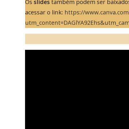
Os
slides
também podem ser baixados d
acessar o link:
https://www.canva.com
utm_content=DAGlYA92Ehs&utm_cam