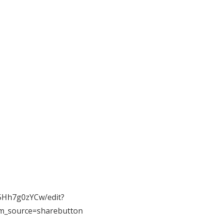
5Hh7g0zYCw/edit?
m_source=sharebutton