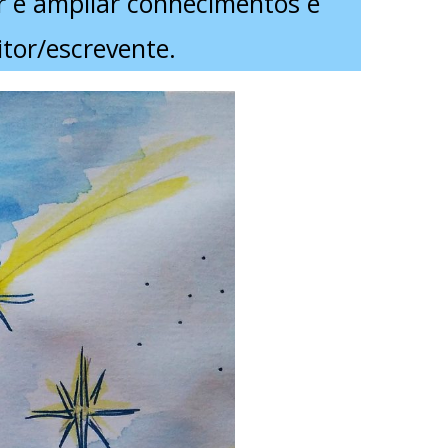
r e ampliar conhecimentos e
itor/escrevente.