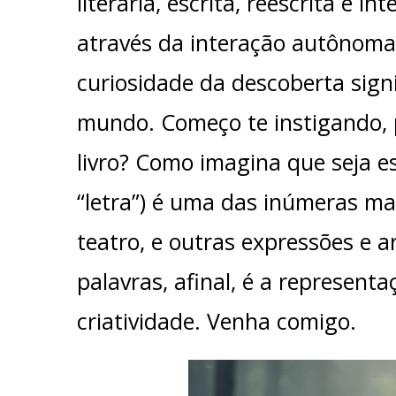
literária, escrita, reescrita e 
através da interação autônoma
curiosidade da descoberta signi
mundo. Começo te instigando,
livro? Como imagina que seja ess
“letra”) é uma das inúmeras m
teatro, e outras expressões e 
palavras, afinal, é a represen
criatividade. Venha comigo.