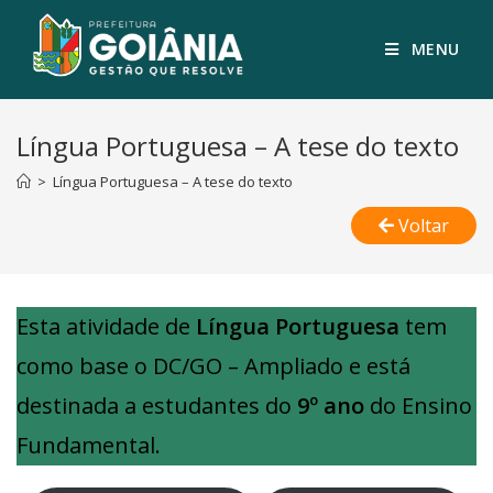
MENU
Língua Portuguesa – A tese do texto
>
Língua Portuguesa – A tese do texto
Voltar
Esta atividade de
Língua Portuguesa
tem
como base o DC/GO – Ampliado e está
destinada a estudantes do
9º ano
do Ensino
Fundamental.