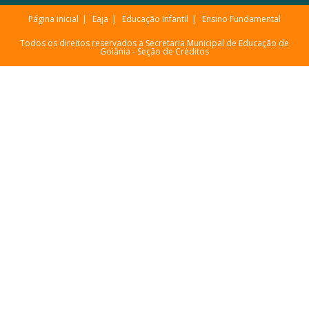
Página inicial
Eaja
Educação Infantil
Ensino Fundamental
Todos os direitos reservados a Secretaria Municipal de Educação de
Goiânia -
Seção de Créditos