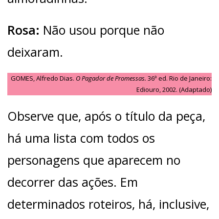
Rosa:
Não usou porque não
deixaram.
GOMES, Alfredo Dias.
O Pagador de Promessas.
36ª ed. Rio de Janeiro:
Ediouro, 2002. (Adaptado)
Observe que, após o título da peça,
há uma lista com todos os
personagens que aparecem no
decorrer das ações. Em
determinados roteiros, há, inclusive,