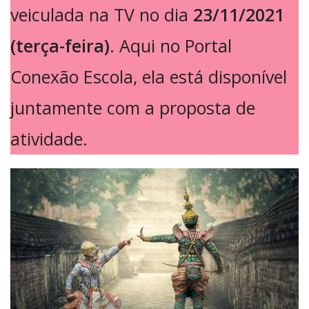
veiculada na TV no dia
23/11/2021
(terça-feira)
. Aqui no Portal
Conexão Escola, ela está disponível
juntamente com a proposta de
atividade.