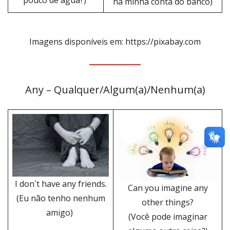
pouco de água?)
na minha conta do banco)
Imagens disponíveis em: https://pixabay.com
Any – Qualquer/Algum(a)/Nenhum(a)
I don´t have any friends.
Can you imagine any
(Eu não tenho nenhum
other things?
amigo)
(Você pode imaginar