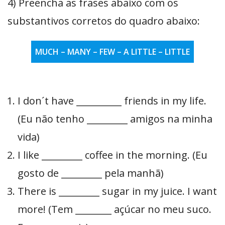
4) Preencha as frases abaixo com os
substantivos corretos do quadro abaixo:
MUCH – MANY – FEW – A LITTLE – LITTLE
I don´t have __________ friends in my life.
(Eu não tenho _________ amigos na minha
vida)
I like _________ coffee in the morning. (Eu
gosto de _________ pela manhã)
There is _________ sugar in my juice. I want
more! (Tem ________ açúcar no meu suco.