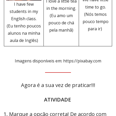
I love a little tea
I have few
time to go.
in the morning.
students in my
(Nós temos
(Eu amo um
English class.
pouco tempo
pouco de chá
(Eu tenho poucos
para ir)
pela manhã)
alunos na minha
aula de Inglês)
Imagens disponíveis em: https://pixabay.com
Agora é a sua vez de praticar!!!
ATIVIDADE
Marque a opção correta! De acordo com