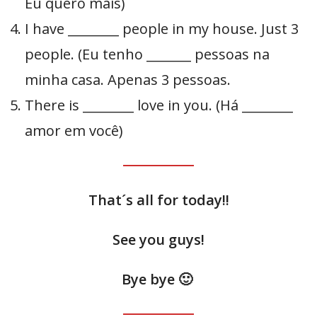
Eu quero mais)
I have ________ people in my house. Just 3
people. (Eu tenho _______ pessoas na
minha casa. Apenas 3 pessoas.
There is ________ love in you. (Há ________
amor em você)
That´s all for today!!
See you guys!
Bye bye 🙂