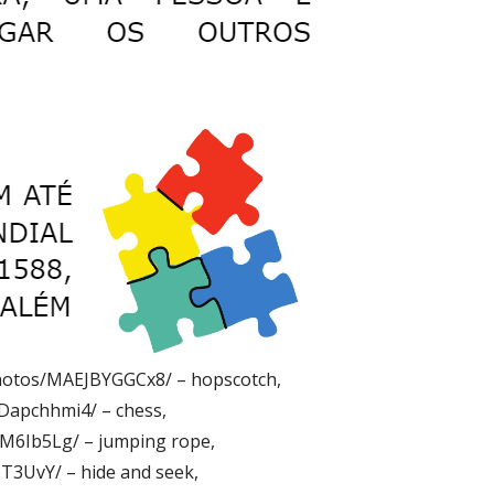
hotos/MAEJBYGGCx8/ – hopscotch,
apchhmi4/ – chess,
M6Ib5Lg/ – jumping rope,
3UvY/ – hide and seek,