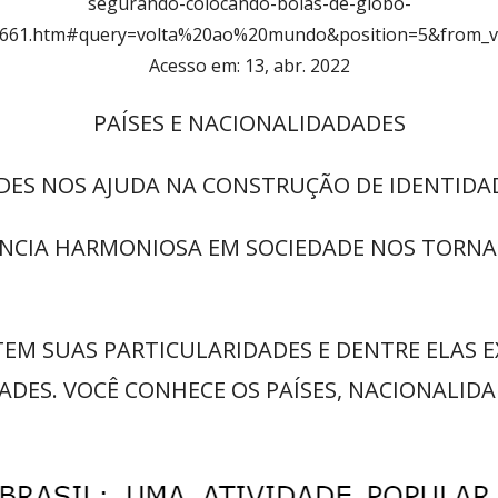
segurando-colocando-bolas-de-globo-
0661.htm#query=volta%20ao%20mundo&position=5&from_v
Acesso em: 13, abr. 2022
PAÍSES E NACIONALIDADADES
ADES NOS AJUDA NA CONSTRUÇÃO DE IDENTIDA
ÊNCIA HARMONIOSA EM SOCIEDADE NOS TORNA
TEM SUAS PARTICULARIDADES E DENTRE ELAS 
DADES. VOCÊ CONHECE OS PAÍSES, NACIONALID