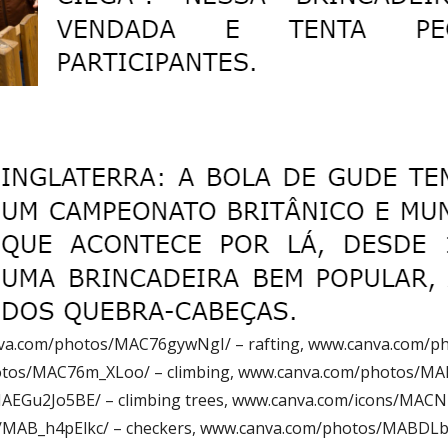
nva.com/photos/MAC76gywNgI/ – rafting, www.canva.com/p
tos/MAC76m_XLoo/ – climbing, www.canva.com/photos/MAD
EGu2Jo5BE/ – climbing trees, www.canva.com/icons/MACN
MAB_h4pElkc/ – checkers, www.canva.com/photos/MABDLbT