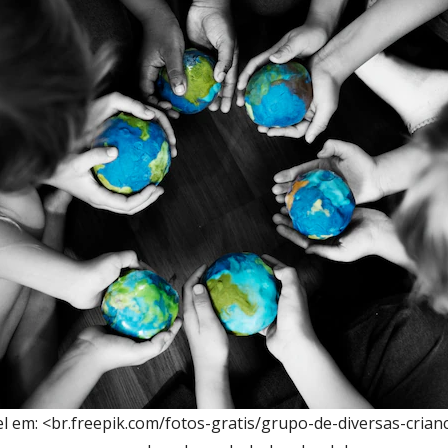
l em: <br.freepik.com/fotos-gratis/grupo-de-diversas-cria