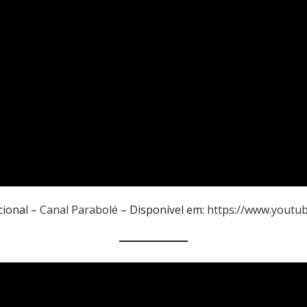
cional –
Canal Parabolé
– Disponível em:
https://www.youtu