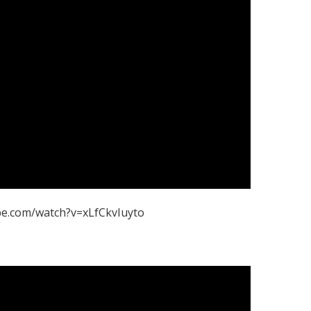
be.com/watch?v=xLfCkvIuyto