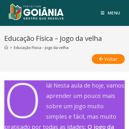
MENU
Educação Física – Jogo da velha
>
Educação Física – Jogo da velha
Voltar
O
lá! Nesta aula de hoje, vamos
aprender um pouco mais
sobre um jogo muito
simples e fácil, mas muito
praticado por todas as idades:
O jogo da