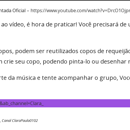
tada Oficial –
https://www.youtube.com/watch?v=DrcO1Oj
u ao vídeo, é hora de praticar! Você precisará 
opos, podem ser reutilizados copos de requeijão
um crie seu copo, podendo pinta-lo ou desenhar n
te da música e tente acompanhar o grupo, Vo
&ab_channel=Clara_
e, Canal ClaraPaula0102