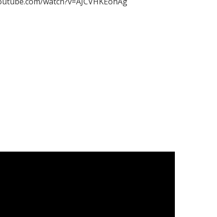
youtube.com/watch?v=AJCVHKEohAg