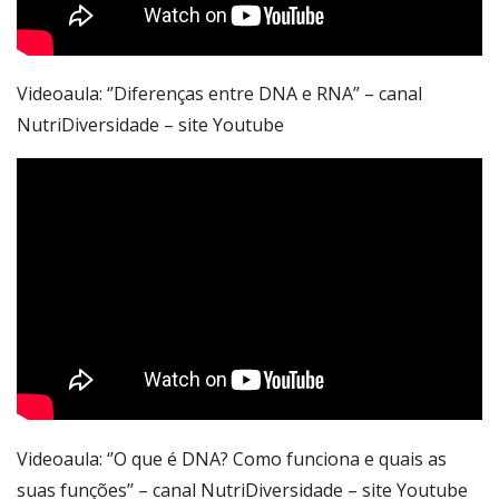
Videoaula: ‘’Diferenças entre DNA e RNA’’ – canal
NutriDiversidade – site Youtube
Videoaula: ‘’O que é DNA? Como funciona e quais as
suas funções’’ – canal NutriDiversidade – site Youtube