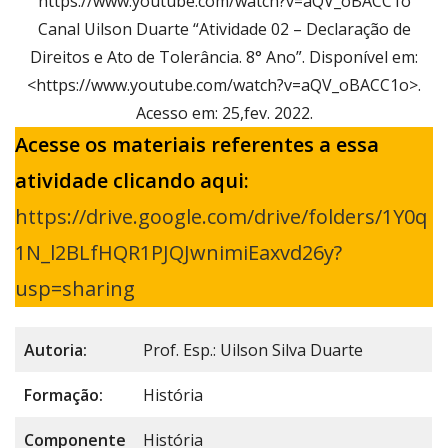
https://www.youtube.com/watch?v=aQV_oBACC1o
Canal Uilson Duarte “Atividade 02 – Declaração de
Direitos e Ato de Tolerância. 8° Ano”. Disponível em:
<https://www.youtube.com/watch?v=aQV_oBACC1o>.
Acesso em: 25,fev. 2022.
Acesse os materiais referentes a essa
atividade clicando aqui:
https://drive.google.com/drive/folders/1Y0q
1N_l2BLfHQR1PJQJwnimiEaxvd26y?
usp=sharing
Autoria:
Prof. Esp.: Uilson Silva Duarte
Formação:
História
Componente
História