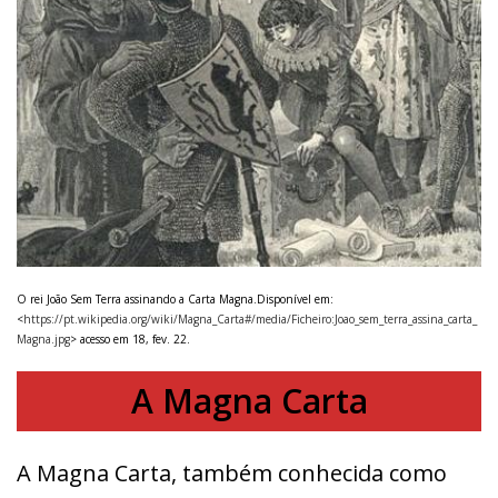
O rei João Sem Terra assinando a Carta Magna.Disponível em:
<
https://pt.wikipedia.org/wiki/Magna_Carta#/media/Ficheiro:Joao_sem_terra_assina_carta_
Magna.jpg
> acesso em 18, fev. 22.
A Magna Carta
A Magna Carta, também conhecida como