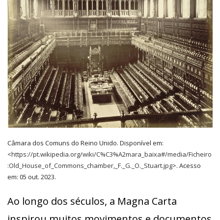
Câmara dos Comuns do Reino Unido. Disponível em:
<
https://pt.wikipedia.org/wiki/C%C3%A2mara_baixa#/media/Ficheiro
:Old_House_of_Commons_chamber,_F._G._O._Stuart.jpg
>. Acesso
em: 05 out. 2023.
Ao longo dos séculos, a Magna Carta
inspirou muitos movimentos e documentos