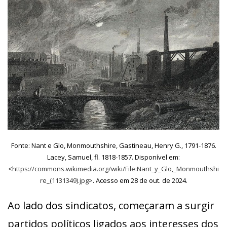
Fonte: Nant e Glo, Monmouthshire, Gastineau, Henry G., 1791-1876.
Lacey, Samuel, fl. 1818-1857. Disponível em:
<
https://commons.wikimedia.org/wiki/File:Nant_y_Glo,_Monmouthshi
re_(1131349).jpg
>. Acesso em 28 de out. de 2024.
Ao lado dos sindicatos, começaram a surgir
partidos políticos ligados aos interesses dos