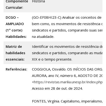
Componente
História
Curricular:
DCGO –
(GO-EF08HI23-C) Analisar os conceitos de impe
AMPLIADO
bem como, os movimentos de resistência dos
(1º corte)
sindicatos e partidos, comparando suas seme
Habilidades:
na atualidade.
Matriz de
Identificar os movimentos de resistência dos
habilidades
sindicatos e partidos, comparando as mudan
essenciais:
XIX e o tempo presente.
Referências:
COGGIOLA, Osvaldo. OS INÍCIOS DAS ORG
AURORA, ano IV, número 6, AGOSTO DE 2010.
<
https://revistas.marilia.unesp.br/index.ph
Acesso em 28 de out. de 2024.
FONTES, Virgínia. Capitalismo, imperialismo,m