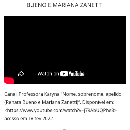
BUENO E MARIANA ZANETTI
Canal: Professora Karyna “Nome, sobrenome, apelido
(Renata Bueno e Mariana Zanetti)”. Disponível em:
<https://www.youtube.com/watch?v=j79AbUQPhe8>
acesso em 18 fev 2022.