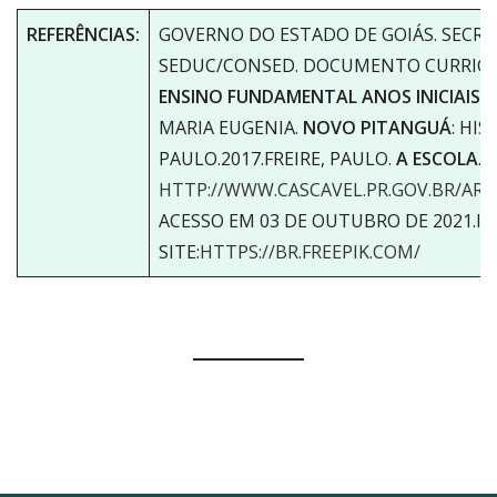
REFERÊNCIAS:
GOVERNO DO ESTADO DE GOIÁS. SECRE
SEDUC/CONSED. DOCUMENTO CURRICUL
ENSINO FUNDAMENTAL ANOS INICIAIS.
D
MARIA EUGENIA.
NOVO PITANGUÁ
: HIS
PAULO.2017.FREIRE, PAULO.
A ESCOLA
.
HTTP://WWW.CASCAVEL.PR.GOV.BR/ARQ
ACESSO EM 03 DE OUTUBRO DE 2021.I
SITE:
HTTPS://BR.FREEPIK.COM/