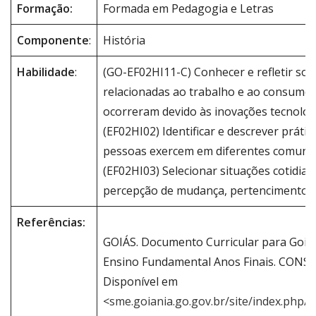
Formação:
Formada em Pedagogia e Letras
Componente
:
História
Habilidade
:
(GO-EF02HI11-C) Conhecer e refletir so
relacionadas ao trabalho e ao consumo
ocorreram devido às inovações tecnológ
(EF02HI02) Identificar e descrever prátic
pessoas exercem em diferentes comuni
(EF02HI03) Selecionar situações cotidi
percepção de mudança, pertencimento 
Referências:
GOIÁS. Documento Curricular para Goiás
Ensino Fundamental Anos Finais. CONSE
Disponível em
<
sme.goiania.go.gov.br/site/index.php/