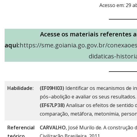
Acesso em: 29 ab
Acesse os materiais referentes a
aqui:
https://sme.goiania.go.gov.br/conexaoe
didaticas-histori
Habilidade:
(EF09HI03)
Identificar os mecanismos de i
pós–abolição e avaliar os seus resultados.
(EF67LP38)
Analisar os efeitos de sentido
comparação, metáfora, metonímia, personif
Referencial
CARVALHO
, José Murilo de. A construção 
teórico
Civilização Brasileira, 2011.