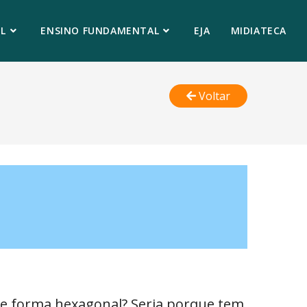
L
ENSINO FUNDAMENTAL
EJA
MIDIATECA
Voltar
de forma hexagonal? Seria porque tem