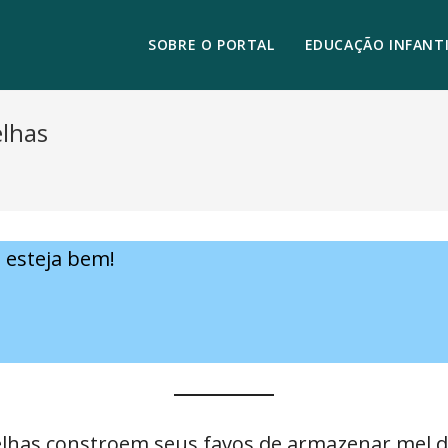
SOBRE O PORTAL
EDUCAÇÃO INFANTI
lhas
e esteja bem!
elhas constroem seus favos de armazenar mel 