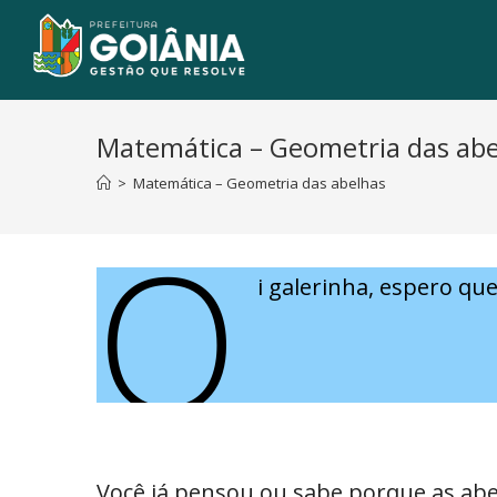
Matemática – Geometria das abe
>
Matemática – Geometria das abelhas
O
i galerinha, espero qu
Você já pensou ou sabe porque as ab