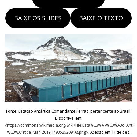
BAIXE OS SLIDES
BAIXE O TEXTO
Fonte: Estação Antártica Comandante Ferraz, pertencente ao Brasil.
Disponível em:
<
https://commons.wikimedia.org/wiki/File:Esta%C3%A7%C3%A3o_Ant
%C3%A1rtica_Mar_2019_(49352520916).png
>. Acesso em 11 de dez.