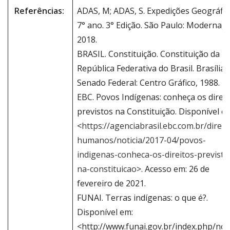
Referências:
ADAS, M; ADAS, S. Expedições Geográfic
7° ano. 3° Edição. São Paulo: Moderna,
2018.
BRASIL. Constituição. Constituição da
República Federativa do Brasil. Brasília, 
Senado Federal: Centro Gráfico, 1988.
EBC. Povos Indígenas: conheça os direit
previstos na Constituição. Disponível e
<
https://agenciabrasil.ebc.com.br/direit
humanos/noticia/2017-04/povos-
indigenas-conheca-os-direitos-previsto
na-constituicao
>. Acesso em: 26 de
fevereiro de 2021.
FUNAI. Terras indígenas: o que é?.
Disponível em:
<http://www.funai.gov.br/index.php/nos