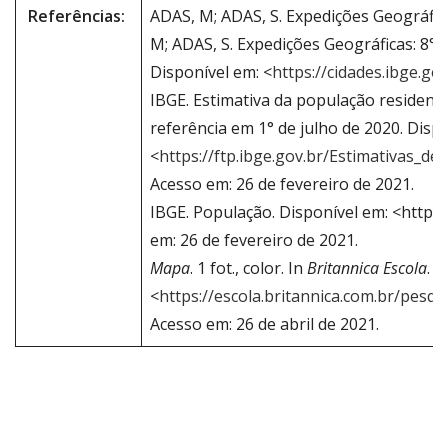
Referências:
ADAS, M; ADAS, S. Expedições Geográfica
M; ADAS, S. Expedições Geográficas: 8° 
Disponível em: <
https://cidades.ibge.go
IBGE. Estimativa da população resident
referência em 1° de julho de 2020. Disp
<
https://ftp.ibge.gov.br/Estimativas_d
Acesso em: 26 de fevereiro de 2021.
IBGE. População. Disponível em: <https
em: 26 de fevereiro de 2021.
Mapa
. 1 fot., color. In
Britannica Escola
. 
<
https://escola.britannica.com.br/pesq
Acesso em: 26 de abril de 2021.