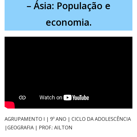
– Ásia: População e
economia.
AGRUPAMENTO I | 9º ANO | CICLO DA ADOLESCÊNCIA
|GEOGRAFIA | PROF.: AILTON