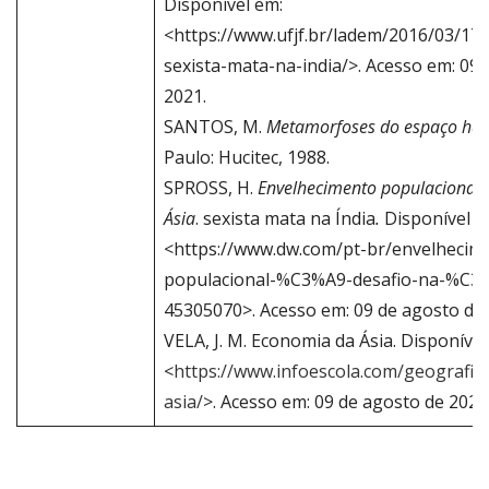
Disponível em:
<https://www.ufjf.br/ladem/2016/03/17
sexista-mata-na-india/>. Acesso em: 09
2021.
SANTOS, M.
Metamorfoses do espaço hab
Paulo: Hucitec, 1988.
SPROSS, H.
Envelhecimento populacional 
Ásia
. sexista mata na Índia
.
Disponível e
<https://www.dw.com/pt-br/envelhecim
populacional-%C3%A9-desafio-na-%C3%
45305070>. Acesso em: 09 de agosto de 
VELA, J. M. Economia da Ásia. Disponível
<
https://www.infoescola.com/geografia
asia/
>. Acesso em: 09 de agosto de 2021