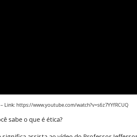
– Link:
https://www.youtube.com/watch?v=s6z7YYfRCUQ
ocê sabe o que é ética?
significa assista ao vídeo do Professor Jeffers