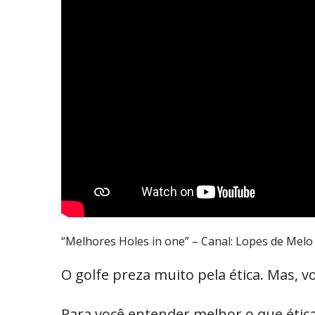
“Melhores Holes in one” – Canal: Lopes de Melo 
O golfe preza muito pela ética. Mas, v
Para você entender melhor o que ética 