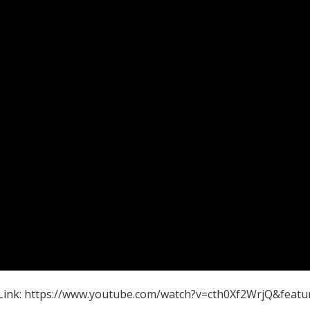
Link:
https://www.youtube.com/watch?v=cth0Xf2WrjQ&featu