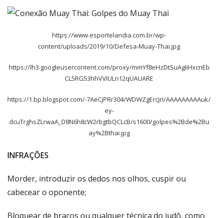
https://www.esportelandia.com.br/wp-
content/uploads/2019/10/Defesa-Muay-Thai.jpg
https://lh3.googleusercontent.com/proxy/mmYf8eHzDtSuAgIiHxcnEb
CL5RG53hhVVIULn12qUAUARE
https://1.bp.blogspot.com/-7AeCjPRr304/WDWZgErcjrI/AAAAAAAAAuk/
ey-
dcuTrghsZLrwaA_D8N6h8cW2rbgtbQCLcB/s1600/golpes%2Bde%2Bu
ay%2Bthai.jpg
INFRAÇÕES
Morder, introduzir os dedos nos olhos, cuspir ou
cabecear o oponente;
Bloquear de braços ou qualquer técnica do judô, como