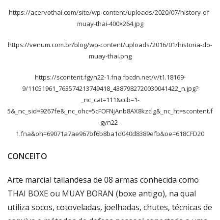
https://acervothai.com/site/wp-content/uploads/2020/07/history-of-
muay-thai-400×264.jpg
https://venum.com.br/blog/wp-content/uploads/2016/01/historia-do-
muay-thai.png
https://scontent.fgyn22-1.fna.fbcdn.net/v/t1.18169-
9/11051961_763574213749418_4387982720030041422_n.jpg?
_nc_cat=111&ccb=1-
5&_nc_sid=9267fe&_nc_ohc=5cFOFNjAnb8AX8kzclg&_nc_ht=scontent.f
gyn22-
1.fna&oh=69071a7ae967bf6b8ba1d040d8389efb&oe=618CFD20
CONCEITO
Arte marcial tailandesa de 08 armas conhecida como
THAI BOXE ou MUAY BORAN (boxe antigo), na qual
utiliza socos, cotoveladas, joelhadas, chutes, técnicas de