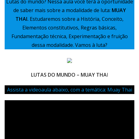
Lutas do mundo? Nessa aula você terá a oportunidade
de saber mais sobre a modalidade de luta:
MUAY
THAI.
Estudaremos sobre a História, Conceito,
Elementos constitutivos, Regras básicas,
Fundamentação técnica, Experimentação e fruição
dessa modalidade. Vamos à luta?
LUTAS DO MUNDO – MUAY THA
I
Assista a videoaula abaixo, com a temática: Muay Thai