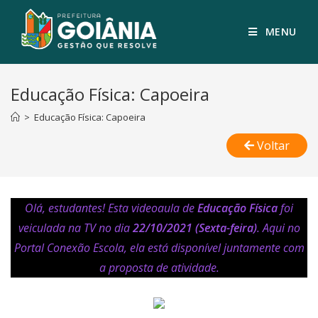
MENU
Educação Física: Capoeira
>
Educação Física: Capoeira
Voltar
Olá, estudantes! Esta videoaula de
Educação Física
foi
veiculada na TV no dia
22/10/2021 (Sexta-feira)
. Aqui no
Portal Conexão Escola, ela está disponível juntamente com
a proposta de atividade.