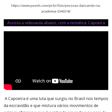
https://www.pexels.com/pt-br/foto/pessoas-dancando-na-
academia-3340318/
Assista a videoaula abaixo, com a temática: Capoeira
A Capoeira é uma luta que surgiu no Brasil nos tempos
da escravidão e que mistura vários movimentos de