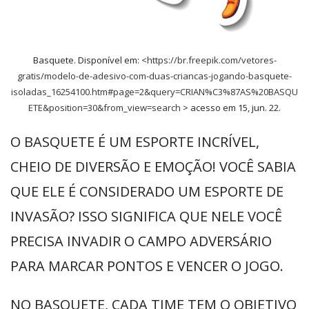
Basquete. Disponível em: <
https://br.freepik.com/vetores-
gratis/modelo-de-adesivo-com-duas-criancas-jogando-basquete-
isoladas_16254100.htm#page=2&query=CRIAN%C3%87AS%20BASQU
ETE&position=30&from_view=search
> acesso em 15, jun. 22.
O BASQUETE É UM ESPORTE INCRÍVEL,
CHEIO DE DIVERSÃO E EMOÇÃO! VOCÊ SABIA
QUE ELE É CONSIDERADO UM ESPORTE DE
INVASÃO? ISSO SIGNIFICA QUE NELE VOCÊ
PRECISA INVADIR O CAMPO ADVERSÁRIO
PARA MARCAR PONTOS E VENCER O JOGO.
NO BASQUETE, CADA TIME TEM O OBJETIVO