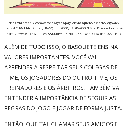
https://br.freepik.com/vetores-gratis/jogo-de-basquete-esporte-jogo-de-
itens_4741891.htm#query=BASQUETE%20QUADRA%20DESENHO&position=25&
from_view=search&track=ais&uuid=817544b0-9579-4894-8db8-d94b327443b9
ALÉM DE TUDO ISSO, O BASQUETE ENSINA
VALORES IMPORTANTES. VOCÊ VAI
APRENDER A RESPEITAR SEUS COLEGAS DE
TIME, OS JOGADORES DO OUTRO TIME, OS
TREINADORES E OS ÁRBITROS. TAMBÉM VAI
ENTENDER A IMPORTÂNCIA DE SEGUIR AS
REGRAS DO JOGO E JOGAR DE FORMA JUSTA.
ENTÃO, QUE TAL CHAMAR SEUS AMIGOS E