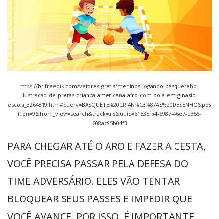
https://br.freepik.com/vetores-gratis/meninos-jogando-basquetebol-
ilustracao-de-pretas-crianca-americana-afro-com-bola-em-ginasio-
escola_3264819.htm#query=BASQUETE%20CRIAN%C3%87AS%20DESENHO&pos
ition=9&from_view=search&track=ais&uuid=61535fb4-5987-46e7-b356-
608ac95b04f3
PARA CHEGAR ATÉ O ARO E FAZER A CESTA,
VOCÊ PRECISA PASSAR PELA DEFESA DO
TIME ADVERSÁRIO. ELES VÃO TENTAR
BLOQUEAR SEUS PASSES E IMPEDIR QUE
VOCÊ AVANCE. POR ISSO, É IMPORTANTE