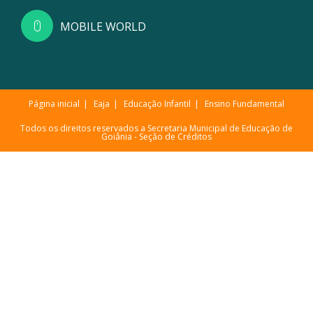
MOBILE WORLD
Página inicial
Eaja
Educação Infantil
Ensino Fundamental
Todos os direitos reservados a Secretaria Municipal de Educação de
Goiânia -
Seção de Créditos