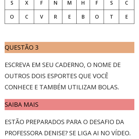
S
X
F
N
M
H
F
S
C
O
C
V
R
E
B
O
T
E
QUESTÃO 3
ESCREVA EM SEU CADERNO, O NOME DE
OUTROS DOIS ESPORTES QUE VOCÊ
CONHECE E TAMBÉM UTILIZAM BOLAS.
SAIBA MAIS
ESTÃO PREPARADOS PARA O DESAFIO DA
PROFESSORA DENISE? SE LIGA AI NO VÍDEO.