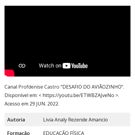
Canal
Profdenise Castro
“DESAFIO DO AVIÃOZINHO”.
Disponível em: < https://youtu.be/ETWBZAJveNo >.
Acesso em 29 JUN. 2022.
Autoria
Livia Analy Rezende Amancio
Formação
EDUCAÇÃO FÍSICA