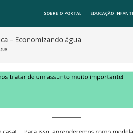
SOBRE O PORTAL
EDUCAÇÃO INFANTI
ica – Economizando água
água
amos tratar de um assunto muito importante!
 casa! Para isso, aprenderemos como modela