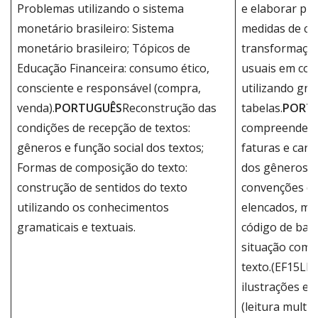
Problemas utilizando o sistema
e elaborar pr
monetário brasileiro: Sistema
medidas de ca
monetário brasileiro; Tópicos de
transformaçõe
Educação Financeira: consumo ético,
usuais em cont
consciente e responsável (compra,
utilizando gráf
venda).
PORTUGUÊS
Reconstrução das
tabelas.
PORT
condições de recepção de textos:
compreender, 
gêneros e função social dos textos;
faturas e carn
Formas de composição do texto:
dos gêneros, 
construção de sentidos do texto
convenções do
utilizando os conhecimentos
elencados, me
gramaticais e textuais.
código de bar
situação comun
texto.(EF15LP1
ilustrações e 
(leitura multis