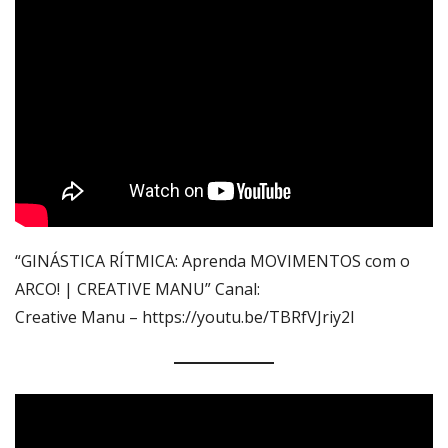
“GINÁSTICA RÍTMICA: Aprenda MOVIMENTOS com o
ARCO! | CREATIVE MANU” Canal:
Creative Manu – https://youtu.be/TBRfVJriy2I