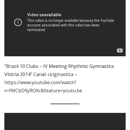
“Brazil 10 Clubs – IV Meeting Rhythmic Gymnastics
Vitória 2014” Canal:
ciciginastica
–
https://www.youtube.com/watch?
v=fMCbD9yROKc&feature=youtu.be