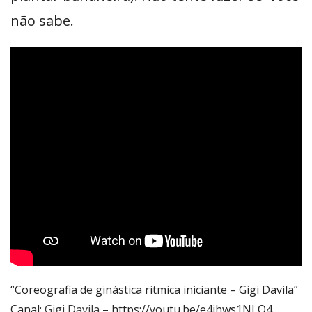
não sabe.
“Coreografia de ginástica ritmica iniciante – Gigi Davila”
Canal:
Gigi Davila
– https://youtu.be/e4jhws1NLQ4