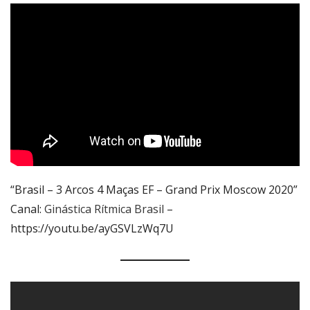
“Brasil – 3 Arcos 4 Maças EF – Grand Prix Moscow 2020”
Canal:
Ginástica Rítmica Brasil
–
https://youtu.be/ayGSVLzWq7U