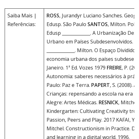
Saiba Mais |
ROSS
, Jurandyr Luciano Sanches. Geograf
Referências:
Edusp. São Paulo
SANTOS
, Milton. Pob
Edusp _____________. A Urbanização De
Urbano em Países Subdesenvolvidos. 2ª 
_____________. Milton. O Espaço Dividido: 
economia urbana dos países subdesenvo
Janeiro. 1ª Ed. Vozes 1979
FREIRE
, P. (2
Autonomia: saberes necessários à práti
Paulo: Paz e Terra.
PAPERT
, S. (2008). 
Crianças: repensando a escola na era in
Alegre: Artes Médicas.
RESNICK
, Mitchel
Kindergarten: Cultivating Creativity tro
Passion, Peers and Play. 2017 KAFAI, Y
Mitchel. Constructionism in Practice. De
and learning in a digital world. 1996.