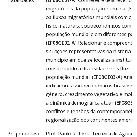
Habilidades
(EF08GE01-A)
Conhecer e descrever os p
migratórios da população humana. (EF0
os fluxos migratórios mundiais com os 
físico-naturais, socioeconômicos com a 
população mundial e em diferentes perí
(EF08GE02-A)
Relacionar e compreender
situações representativas da história da
município em que se localiza a instituiçã
considerando a diversidade e os fluxos 
população mundial.
(EF08GE03-A
) Anali
indicadores socioeconômicos brasileiros,
gênero, crescimento vegetativo e mobil
a dinâmica demográfica atual.
(EF08GE0
conflitos e tensões da contemporaneid
regionalização dos continentes america
Proponentes/
Prof. Paulo Roberto Ferreira de Aguiar J