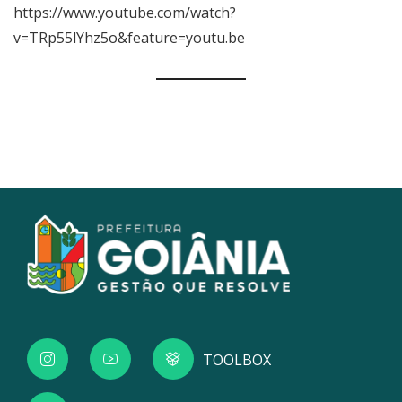
https://www.youtube.com/watch?
v=TRp55lYhz5o&feature=youtu.be
TOOLBOX