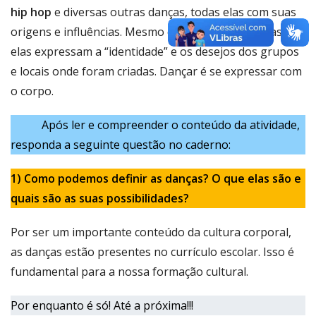
hip hop
e diversas outras danças, todas elas com suas
origens e influências. Mesmo com diferenças, todas
elas expressam a “identidade” e os desejos dos grupos
e locais onde foram criadas. Dançar é se expressar com
o corpo.
Após ler e compreender o conteúdo da atividade,
responda a seguinte questão no caderno:
1) Como podemos definir as danças? O que elas são e
quais são as suas possibilidades?
Por ser um importante conteúdo da cultura corporal,
as danças estão presentes no currículo escolar. Isso é
fundamental para a nossa formação cultural.
Por enquanto é só! Até a próxima!!!