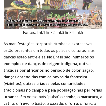
Fontes:
link1
link2
link3
link4
l
ink5
As manifestações corporais rítmicas e expressivas
estão presentes em todos os países e culturas. E as
danças estão entre elas.
No Brasil são inúmeros os
exemplos de danças de origem indígena, outras
trazidas por africanos no período de colonização,
danças aprendidas com os povos da fronteira
(vizinhos), outras criadas pelas comunidades
tradicionais no campo e pela população nas periferias
urbanas.
Em nosso país “pulsa” o
samba
, o
maracatu
, a
catira
, o
frevo
, o
baião
, o
xaxado
, o
forró
, o
funk
, o