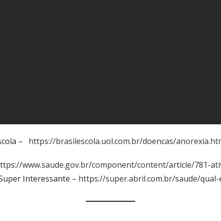
Escola –
https://brasilescola.uol.com.br/doencas/anorexia.h
ttps://www.saude.gov.br/component/content/article/781-ativi
e: Super Interessante –
https://super.abril.com.br/saude/qual-