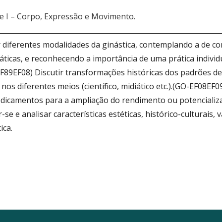
 e I – Corpo, Expressão e Movimento.
r diferentes modalidades da ginástica, contemplando a de con
áticas, e reconhecendo a importância de uma prática individu
(EF89EF08) Discutir transformações históricas dos padrões 
 diferentes meios (científico, midiático etc.).(GO-EF08EF09)
 medicamentos para a ampliação do rendimento ou potenciali
-se e analisar características estéticas, histórico-culturais,
ica.