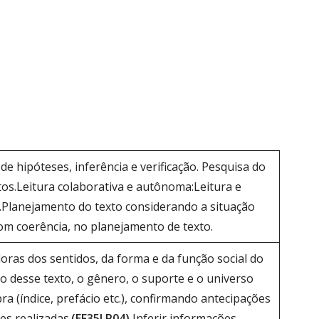
 de hipóteses, inferência e verificação. Pesquisa do
xtos.Leitura colaborativa e autônoma:Leitura e
os.Planejamento do texto considerando a situação
com coerência, no planejamento de texto.
oras dos sentidos, da forma e da função social do
 desse texto, o gênero, o suporte e o universo
a (índice, prefácio etc.), confirmando antecipações
es realizadas.
(EF35LP04)
Inferir informações