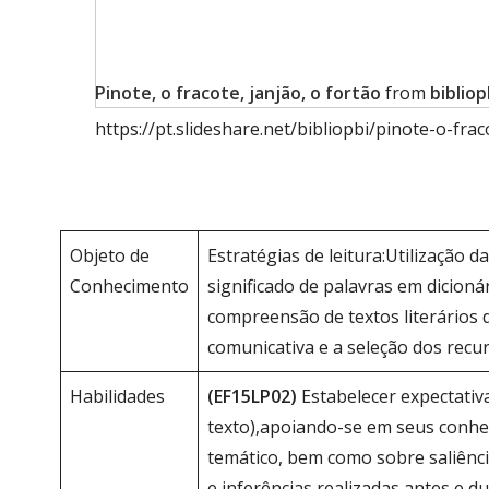
Pinote, o fracote, janjão, o fortão
from
bibliop
https://pt.slideshare.net/bibliopbi/pinote-o-frac
Objeto de
Estratégias de leitura:Utilização d
Conhecimento
significado de palavras em dicioná
compreensão de textos literários d
comunicativa e a seleção dos recu
Habilidades
(EF15LP02)
Estabelecer expectativa
texto),apoiando-se em seus conhec
temático, bem como sobre saliência
e inferências realizadas antes e d