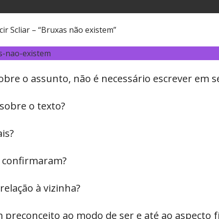
ir Scliar – “Bruxas não existem”
s-nao-existem
se sobre o assunto, não é necessário escrever e
sobre o texto?
ais?
e confirmaram?
relação à vizinha?
m preconceito ao modo de ser e até ao aspecto f