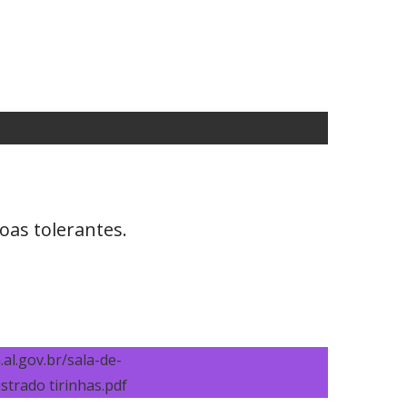
oas tolerantes.
al.gov.br/sala-de-
strado tirinhas.pdf