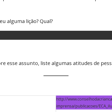
eu alguma lição? Qual?
re esse assunto, liste algumas atitudes de pess
http://www.conselhodacrianca.
imprensa/publicacoes/ECA_ilu