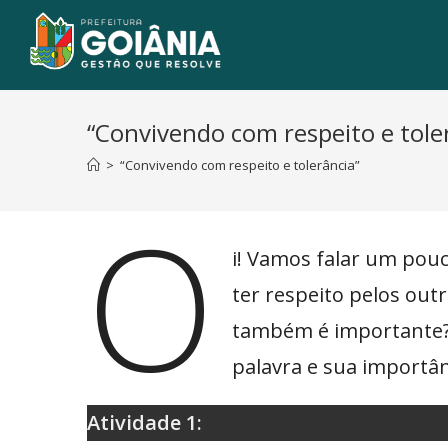
“Convivendo com respeito e tole
>
“Convivendo com respeito e tolerância”
O
i! Vamos falar um pou
ter respeito pelos out
também é importante? 
palavra e sua importân
Atividade 1: