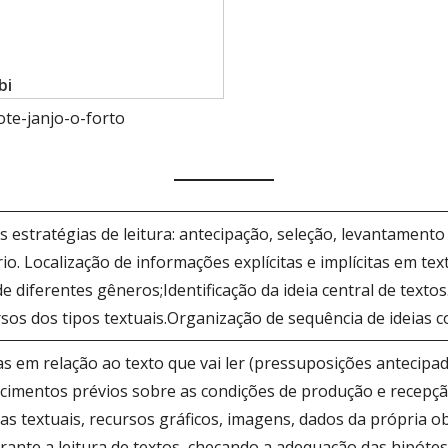
bi
ote-janjo-o-forto
as estratégias de leitura: antecipação, seleção, levantamento
rio. Localização de informações explícitas e implícitas em te
e diferentes gêneros;Identificação da ideia central de text
rsos dos tipos textuais.Organização de sequência de ideias 
s em relação ao texto que vai ler (pressuposições antecipad
imentos prévios sobre as condições de produção e recepção
s textuais, recursos gráficos, imagens, dados da própria obr
urante a leitura de textos, checando a adequação das hipótes