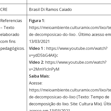
CRE
Brasil Di Ramos Caiado
Referencias
Figura 1:
– Texto
https://meioambiente.culturamix.com/lixo/
elaborado
de-decomposicao-do-lixo
. Último acesso em
com fins
13/03/2021
pedagógicos.
Vídeo 1 :
https://www.youtube.com/watch?
v=ydD5bG4AKJc
Vídeo 2:
https://www.youtube.com/watch?
v=2MmYIclnPyM
Saiba Mais:
Acesse:
https://meioambiente.culturamix.com/lixo/
de-decomposicao-do-lixo
(Texto: Tempo de
decomposição do lixo. Site: Cultura Mix). Últ
acesso em 13/03/2021.