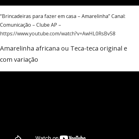
“Brincadeiras para fazer em casa – Amarelinha” Canal:
Comunicação – Clube AP –
https://www.youtube.com/watch?v=AwHL0RsBv58
Amarelinha africana ou Teca-teca original e
com variação