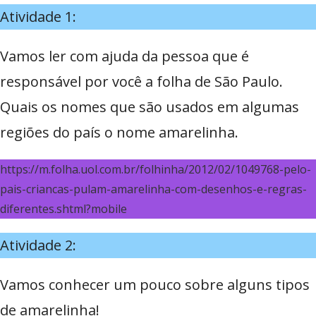
Atividade 1:
Vamos ler com ajuda da pessoa que é
responsável por você a folha de São Paulo.
Quais os nomes que são usados em algumas
regiões do país o nome amarelinha.
https://m.folha.uol.com.br/folhinha/2012/02/1049768-pelo-
pais-criancas-pulam-amarelinha-com-desenhos-e-regras-
diferentes.shtml?mobile
Atividade 2:
Vamos conhecer um pouco sobre alguns tipos
de amarelinha!