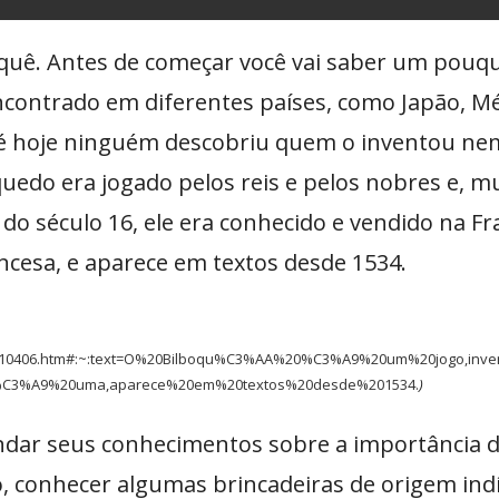
quê. Antes de começar você vai saber um pouqui
ncontrado em diferentes países, como Japão, Mé
é hoje ninguém descobriu quem o inventou nem
uedo era jogado pelos reis e pelos nobres e, m
do século 16, ele era conhecido e vendido na F
ncesa, e aparece em textos desde 1534.
/di20110406.htm#:~:text=O%20Bilboqu%C3%AA%20%C3%A9%20um%20jogo,
C3%A9%20uma,aparece%20em%20textos%20desde%201534.
)
undar seus conhecimentos sobre a importância d
o, conhecer algumas brincadeiras de origem ind