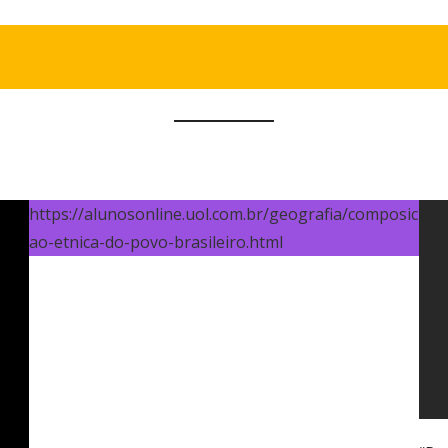
https://alunosonline.uol.com.br/geografia/composic
ao-etnica-do-povo-brasileiro.html