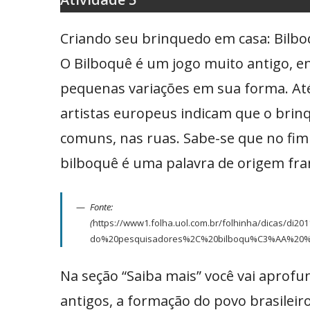
Criando seu brinquedo em casa: Bilbo
O Bilboquê é um jogo muito antigo, e
pequenas variações em sua forma. At
artistas europeus indicam que o brinq
comuns, nas ruas. Sabe-se que no fim 
bilboquê é uma palavra de origem fra
Fonte:
(
https://www1.folha.uol.com.br/folhinha/dicas
do%20pesquisadores%2C%20bilboqu%C3%AA%20%
Na seção “Saiba mais” você vai aprof
antigos, a formação do povo brasileir