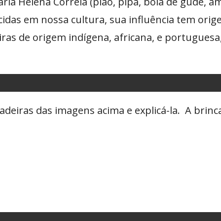
aria Helena Correia (pião, pipa, bola de gude, a
idas em nossa cultura, sua influência tem orig
as de origem indígena, africana, e portuguesa
adeiras das imagens acima e explicá-la. A brinc