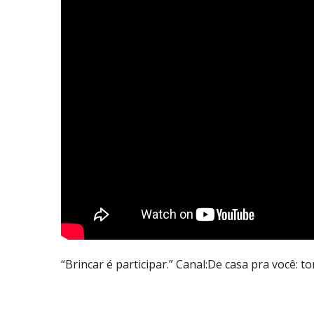
“Brincar é participar.” Canal:De casa pra você