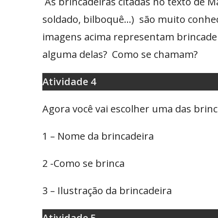
As brincadeiras citadas no texto de M
soldado, bilboquê…) são muito conhec
imagens acima representam brincadeir
alguma delas? Como se chamam?
Atividade 4
Agora você vai escolher uma das brinc
1 – Nome da brincadeira
2 -Como se brinca
3 – Ilustração da brincadeira
Atividade 5