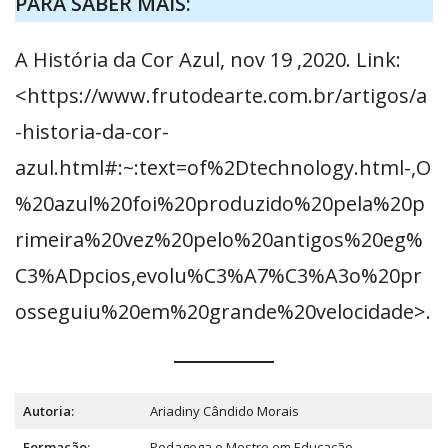
PARA SABER MAIS:
A História da Cor Azul, nov 19 ,2020. Link:
<https://www.frutodearte.com.br/artigos/a
-historia-da-cor-
azul.html#:~:text=of%2Dtechnology.html-,O
%20azul%20foi%20produzido%20pela%20p
rimeira%20vez%20pelo%20antigos%20eg%
C3%ADpcios,evolu%C3%A7%C3%A3o%20pr
osseguiu%20em%20grande%20velocidade>.
Autoria:
Ariadiny Cândido Morais
Formação:
Pedagoga e Mestre em Educação