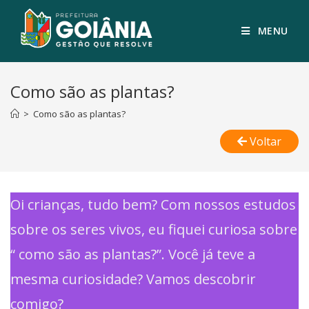
MENU
Como são as plantas?
>
Como são as plantas?
Voltar
Oi crianças, tudo bem? Com nossos estudos
sobre os seres vivos, eu fiquei curiosa sobre
“ como são as plantas?”. Você já teve a
mesma curiosidade? Vamos descobrir
comigo?