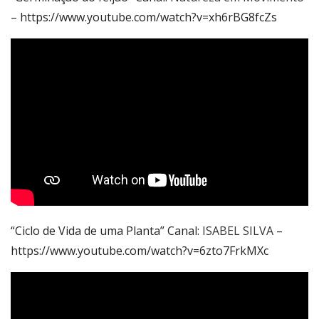
– https://www.youtube.com/watch?v=xh6rBG8fcZs
“Ciclo de Vida de uma Planta” Canal:
ISABEL SILVA
–
https://www.youtube.com/watch?v=6zto7FrkMXc