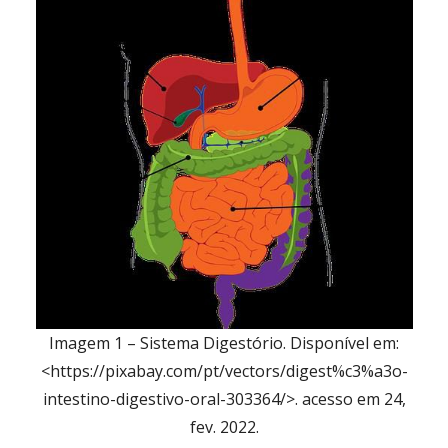
Imagem 1 – Sistema Digestório. Disponível em:
<https://pixabay.com/pt/vectors/digest%c3%a3o-
intestino-digestivo-oral-303364/>. acesso em 24,
fev. 2022.