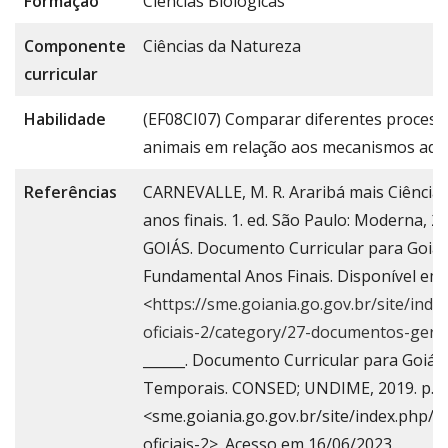
Formação
Ciências Biológicas
Componente
Ciências da Natureza
curricular
Habilidade
(EF08CI07) Comparar diferentes process
animais em relação aos mecanismos adapt
Referências
CARNEVALLE, M. R. Araribá mais Ciências
anos finais. 1. ed. São Paulo: Moderna, 20
GOIÁS. Documento Curricular para Goiás 
Fundamental Anos Finais. Disponível em
<
https://sme.goiania.go.gov.br/site/ind
oficiais-2/category/27-documentos-gera
______. Documento Curricular para Goiás
Temporais. CONSED; UNDIME, 2019. p. 14
<sme.goiania.go.gov.br/site/index.php/i
oficiais-2>. Acesso em 16/06/2023.