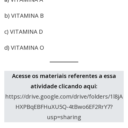
b) VITAMINA B
c) VITAMINA D
d) VITAMINA O
Acesse os materiais referentes a essa
atividade clicando aqui:
https://drive.google.com/drive/folders/1l8jA
HXPBqEBFHuXU5Q-4tBwo6EF2RrY7?
usp=sharing