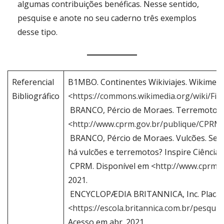
algumas contribuições benéficas. Nesse sentido,
pesquise e anote no seu caderno três exemplos
desse tipo.
Referencial
B1MBO. Continentes Wikiviajes. Wikimed
Bibliográfico
<
https://commons.wikimedia.org/wiki/File
BRANCO, Pércio de Moraes. Terremotos. S
<
http://www.cprm.gov.br/publique/CPRM
BRANCO, Pércio de Moraes. Vulcões. Serv
há vulcões e terremotos? Inspire Ciências, 
CPRM. Disponível em <
http://www.cprm.
2021.
ENCYCLOPÆDIA BRITANNICA, Inc. Placas te
<
https://escola.britannica.com.br/pes
Acesso em abr. 2021.