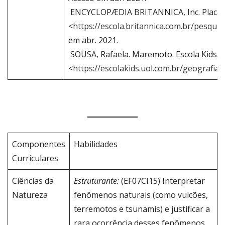
ENCYCLOPÆDIA BRITANNICA, Inc. Placas te
<
https://escola.britannica.com.br/pesq
em abr. 2021.
SOUSA, Rafaela. Maremoto. Escola Kids. 
<
https://escolakids.uol.com.br/geografi
Componentes
Habilidades
Curriculares
Ciências da
Estruturante:
(EF07CI15) Interpretar
Natureza
fenômenos naturais (como vulcões,
terremotos e tsunamis) e justificar a
rara ocorrência desses fenômenos