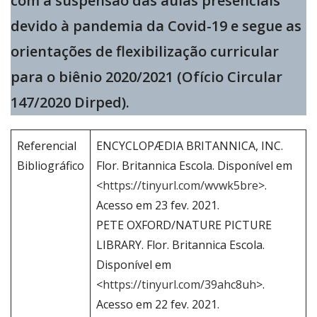
com a suspensão das aulas presenciais
devido à pandemia da Covid-19 e segue as
orientações de flexibilização curricular
para o biênio 2020/2021 (Ofício Circular
147/2020 Dirped).
Referencial
ENCYCLOPÆDIA BRITANNICA, INC.
Bibliográfico
Flor. Britannica Escola. Disponível em
<
https://tinyurl.com/wvwk5bre
>.
Acesso em 23 fev. 2021.
PETE OXFORD/NATURE PICTURE
LIBRARY. Flor. Britannica Escola.
Disponível em
<
https://tinyurl.com/39ahc8uh
>.
Acesso em 22 fev. 2021.