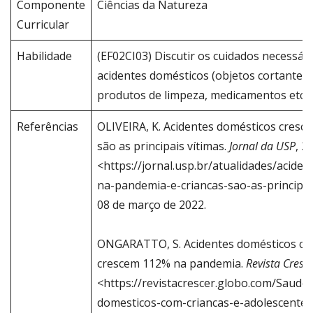
Componente
Ciências da Natureza
Curricular
Habilidade
(EF02CI03) Discutir os cuidados necessár
acidentes domésticos (objetos cortantes e
produtos de limpeza, medicamentos etc.).
Referências
OLIVEIRA, K. Acidentes domésticos cresc
são as principais vítimas.
Jornal da USP
, 2
<https://jornal.usp.br/atualidades/acide
na-pandemia-e-criancas-sao-as-principai
08 de março de 2022.
ONGARATTO, S. Acidentes domésticos com
crescem 112% na pandemia.
Revista Cresc
<https://revistacrescer.globo.com/Saude/
domesticos-com-criancas-e-adolescentes