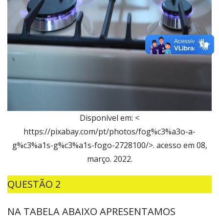
Disponível em: <
https://pixabay.com/pt/photos/fog%c3%a3o-a-
g%c3%a1s-g%c3%a1s-fogo-2728100/>. acesso em 08,
março. 2022.
QUESTÃO 2
NA TABELA ABAIXO APRESENTAMOS