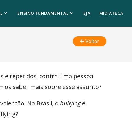
L
ENSINO FUNDAMENTAL
EJA
MIDIATECA
Voltar
nais e repetidos, contra uma pessoa
Vamos saber mais sobre esse assunto?
valentão
.
No Brasil, o
bullying
é
llying?