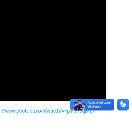
s://www.youtube.com/watch?v=psieH5qBIpk