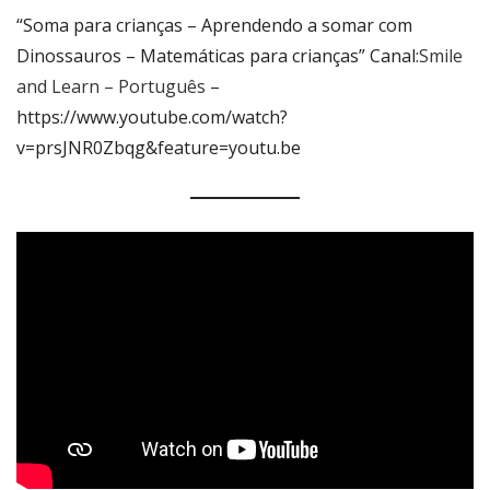
“Soma para crianças – Aprendendo a somar com
Dinossauros – Matemáticas para crianças” Canal:
Smile
and Learn – Português
–
https://www.youtube.com/watch?
v=prsJNR0Zbqg&feature=youtu.be