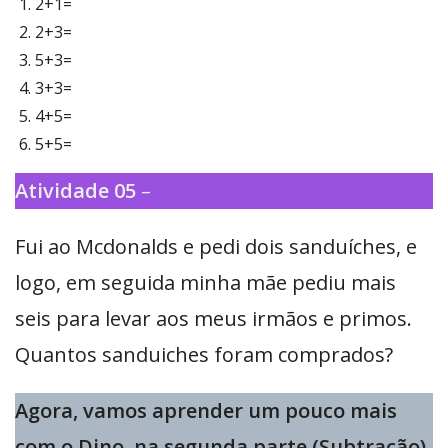
2+1=
2+3=
5+3=
3+3=
4+5=
5+5=
Atividade 05
–
Fui ao Mcdonalds e pedi dois sanduíches, e
logo, em seguida minha mãe pediu mais
seis para levar aos meus irmãos e primos.
Quantos sanduiches foram comprados?
Agora, vamos aprender um pouco mais
com o Dino, na segunda parte (Subtração).