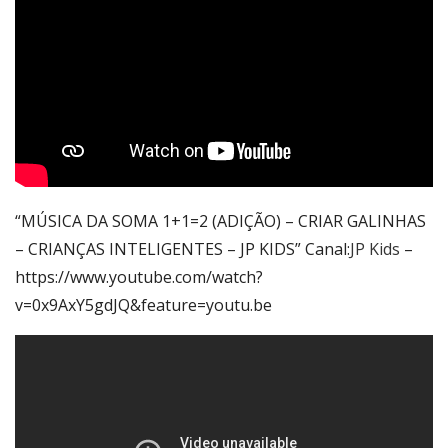
“MÚSICA DA SOMA 1+1=2 (ADIÇÃO) – CRIAR GALINHAS
– CRIANÇAS INTELIGENTES – JP KIDS” Canal:
JP Kids
–
https://www.youtube.com/watch?
v=0x9AxY5gdJQ&feature=youtu.be