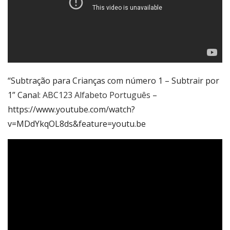
“Subtração para Crianças com número 1 – Subtrair por
1” Canal:
ABC123 Alfabeto Português
–
https://www.youtube.com/watch?
v=MDdYkqOL8ds&feature=youtu.be