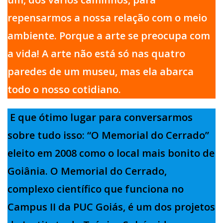
repensarmos a nossa relação com o meio
ambiente. Porque a arte se preocupa com
a vida! A arte não está só nas quatro
paredes de um museu, mas ela abarca
todo o nosso cotidiano.
E que ótimo lugar para conversarmos
sobre tudo isso: “O Memorial do Cerrado”
eleito em 2008 como o local mais bonito de
Goiânia. O Memorial do Cerrado,
complexo científico que funciona no
Campus II da PUC Goiás, é um dos projetos