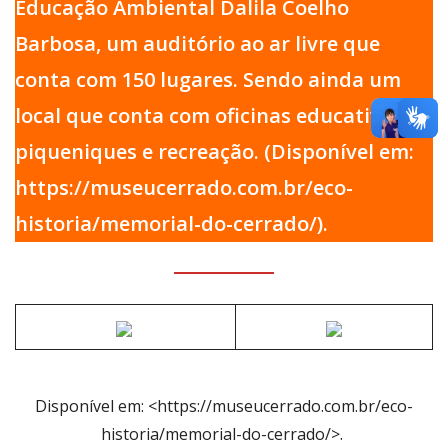
Educação Ambiental Dalila Coelho
Barbosa, um auditório ao ar livre que
conta com 150 lugares. Sendo ainda um
local que conta com oficinas educativas,
piqueniques e recreação. (Disponível em:
https://museucerrado.com.br/eco-
historia/memorial-do-cerrado/).
Disponível em: <https://museucerrado.com.br/eco-
historia/memorial-do-cerrado/>.