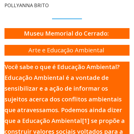
POLLYANNA BRITO
Museu Memorial do Cerrado:
Arte e Educação Ambiental
Você sabe o que é Educação Ambiental?
Educação Ambiental é a vontade de
sensibilizar e a ação de informar os
sujeitos acerca dos conflitos ambientais
que atravessamos. Podemos ainda dizer
que a Educação Ambiental[1] se propõe a
construir valores sociais voltados para a